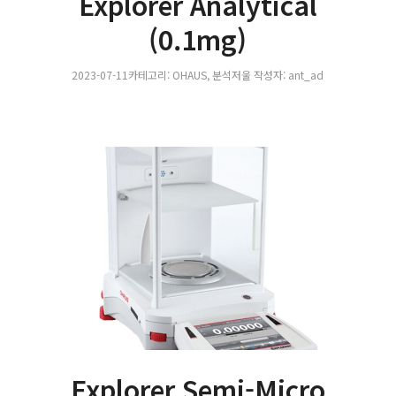
Explorer Analytical
(0.1mg)
2023-07-11
카테고리:
OHAUS
,
분석저울
작성자:
ant_ad
Explorer Semi-Micro