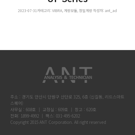
2023-07-31
카테고리:
VIBRA
,
계량모듈
,
정밀계량
작성자:
ant_ad
주소 : 경기도 안산시 단원구 산단로 325, 6층 (신길동, 리드스마트
스퀘어)
사무실 : 608호 │ 교정실 : 609호 │ 창고 : 620호
전화: 1899-4992 │ 팩스: 031-495-6202
Copyright 2015 ANT Corporation. All right reserved