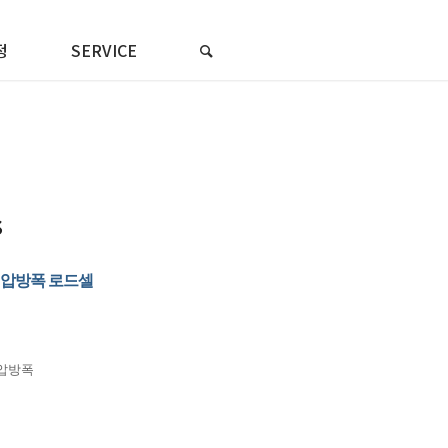
정
SERVICE
s
내압방폭 로드셀
내압방폭