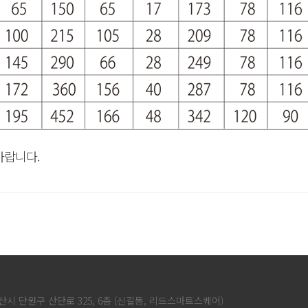
바랍니다.
산시 단원구 산단로 325, 6층 (신길동, 리드스마트스퀘어)