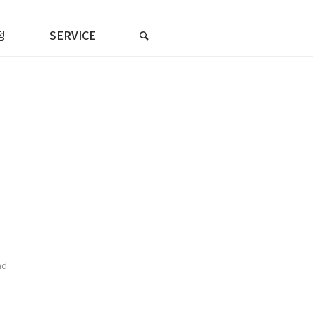
정
SERVICE
ad