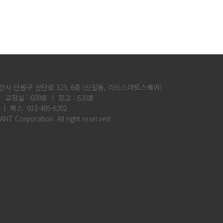
산시 단원구 산단로 325, 6층 (신길동, 리드스마트스퀘어)
│ 교정실 : 609호 │ 창고 : 620호
 │ 팩스: 031-495-6202
ANT Corporation. All right reserved