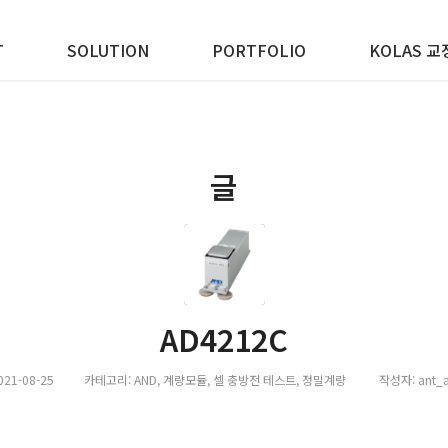
T
SOLUTION
PORTFOLIO
KOLAS 교
글
AD4212C
021-08-25
카테고리:
AND
,
계량모듈
,
셀 충방전 테스트
,
정밀계량
작성자:
ant_