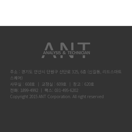
주소 : 경기도 안산시 단원구 산단로 325, 6층 (신길동, 리드스마트
스퀘어)
사무실 : 608호 │ 교정실 : 609호 │ 창고 : 620호
전화: 1899-4992 │ 팩스: 031-495-6202
Copyright 2015 ANT Corporation. All right reserved