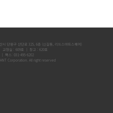
산시 단원구 산단로 325, 6층 (신길동, 리드스마트스퀘어)
│ 교정실 : 609호 │ 창고 : 620호
 │ 팩스: 031-495-6202
ANT Corporation. All right reserved