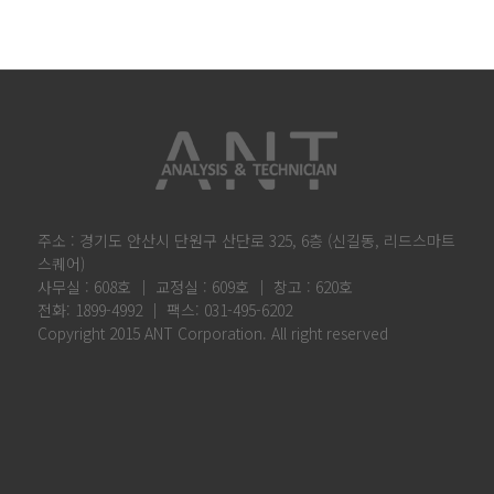
주소 : 경기도 안산시 단원구 산단로 325, 6층 (신길동, 리드스마트
스퀘어)
사무실 : 608호 │ 교정실 : 609호 │ 창고 : 620호
전화: 1899-4992 │ 팩스: 031-495-6202
Copyright 2015 ANT Corporation. All right reserved