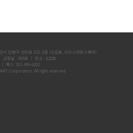
산시 단원구 산단로 325, 6층 (신길동, 리드스마트스퀘어)
│ 교정실 : 609호 │ 창고 : 620호
 │ 팩스: 031-495-6202
ANT Corporation. All right reserved