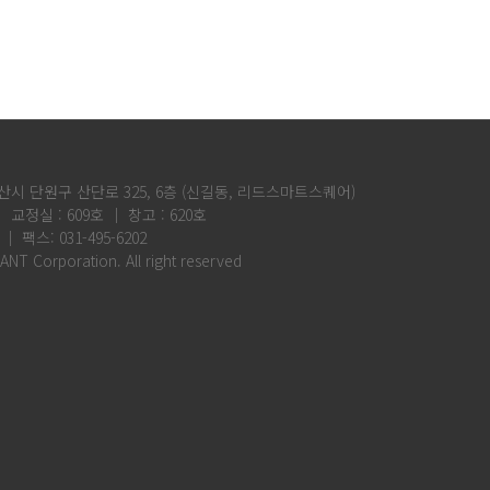
산시 단원구 산단로 325, 6층 (신길동, 리드스마트스퀘어)
│ 교정실 : 609호 │ 창고 : 620호
 │ 팩스: 031-495-6202
ANT Corporation. All right reserved