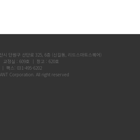
산시 단원구 산단로 325, 6층 (신길동, 리드스마트스퀘어)
│ 교정실 : 609호 │ 창고 : 620호
 │ 팩스: 031-495-6202
ANT Corporation. All right reserved