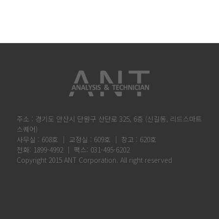
주소 : 경기도 안산시 단원구 산단로 325, 6층 (신길동, 리드스마트
스퀘어)
사무실 : 608호 │ 교정실 : 609호 │ 창고 : 620호
전화: 1899-4992 │ 팩스: 031-495-6202
Copyright 2015 ANT Corporation. All right reserved