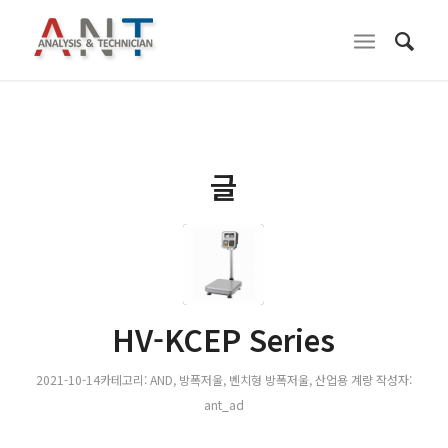
글
HV-KCEP Series
2021-10-14
카테고리:
AND
,
방폭저울
,
벤치형 방폭저울
,
산업용 계량
작성자:
ant_ad