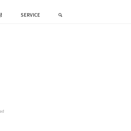
정
SERVICE
_ad