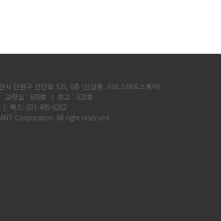
산시 단원구 산단로 325, 6층 (신길동, 리드스마트스퀘어)
│ 교정실 : 609호 │ 창고 : 620호
 │ 팩스: 031-495-6202
ANT Corporation. All right reserved