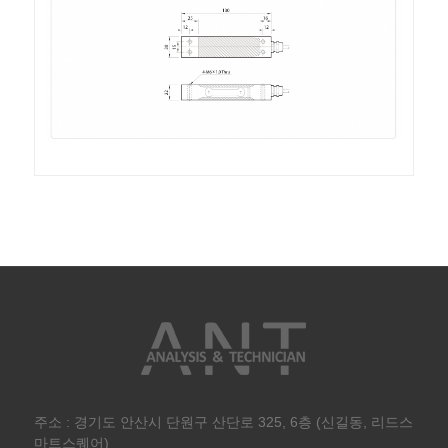
주소 : 경기도 안산시 단원구 산단로 325, 6층 (신길동, 리드스
마트스퀘어)