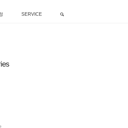
정
SERVICE
ies
단