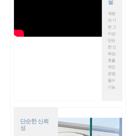
울
계량
의 기
본 그
이상:
단순
한 신
뢰성,
효율
적인
운영,
필수
기능.
단순한 신뢰
성