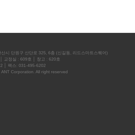
안산시 단원구 산단로 325, 6층 (신길동, 리드스마트스퀘어)
│ 교정실 : 609호 │ 창고 : 620호
2 │ 팩스: 031-495-6202
 ANT Corporation. All right reserved