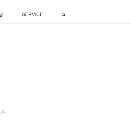
정
SERVICE
_ad