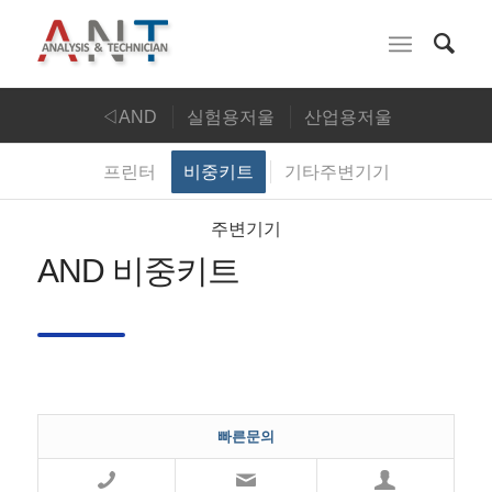
◁AND
실험용저울
산업용저울
프린터
비중키트
기타주변기기
인디케이터
로드셀
검사장비
실험장비
주변기기
AND 비중키트
빠른문의